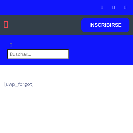
INSCRIBIRSE
Agregar listados
[uwp_forgot]